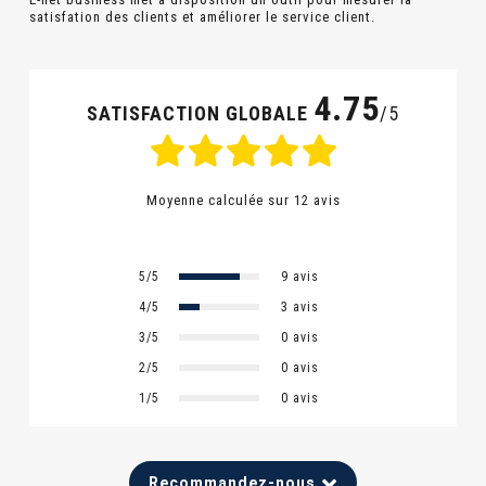
satisfation des clients et améliorer le service client.
4.75
SATISFACTION GLOBALE
/5
Moyenne calculée sur 12 avis
5/5
9 avis
4/5
3 avis
3/5
0 avis
2/5
0 avis
1/5
0 avis
Recommandez-nous